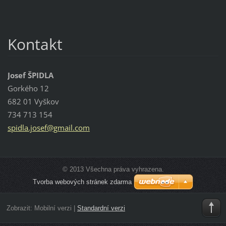
Kontakt
Josef ŠPIDLA
Gorkého 12
682 01 Vyškov
734 713 154
spidla.j
osef@gma
il.com
© 2013 Všechna práva vyhrazena.
Tvorba webových stránek zdarma
Zobrazit:
Mobilní verzi
|
Standardní verzi