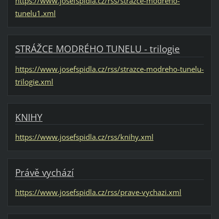
https://www.josefspidla.cz/rss/strazce-modreho-
tunelu1.xml
STRÁŽCE MODRÉHO TUNELU - trilogie
https://www.josefspidla.cz/rss/strazce-modreho-tunelu-
trilogie.xml
KNIHY
https://www.josefspidla.cz/rss/knihy.xml
Právě vychází
https://www.josefspidla.cz/rss/prave-vychazi.xml