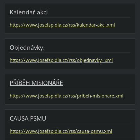
Kalendář akcí
https://www.josefspidla.cz/rss/kalendar-akci.xml
Objednávky:
https://www.josefspidla.cz/rss/objednavky-.xml
PŘÍBĚH MISIONÁŘE
https://www.josefspidla.cz/rss/pribeh-misionare.xml
CAUSA PSMU
https://www.josefspidla.cz/rss/causa-psmu.xml