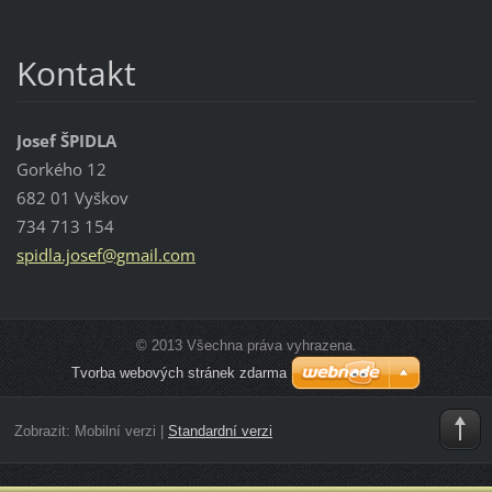
Kontakt
Josef ŠPIDLA
Gorkého 12
682 01 Vyškov
734 713 154
spidla.j
osef@gma
il.com
© 2013 Všechna práva vyhrazena.
Tvorba webových stránek zdarma
Zobrazit:
Mobilní verzi
|
Standardní verzi