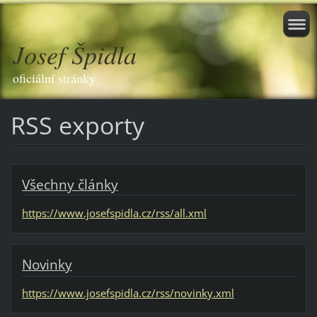
Josef Špidla
oficiální stránky
RSS exporty
Všechny články
https://www.josefspidla.cz/rss/all.xml
Novinky
https://www.josefspidla.cz/rss/novinky.xml