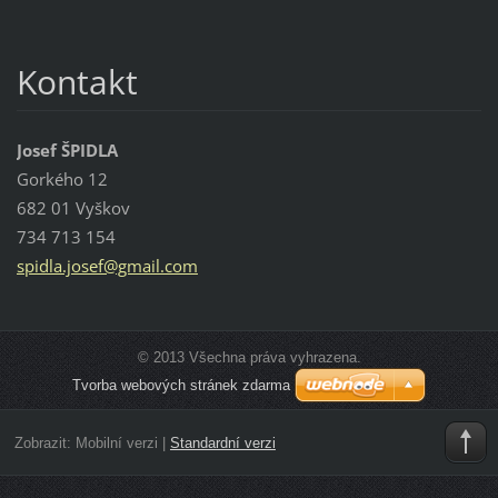
Kontakt
Josef ŠPIDLA
Gorkého 12
682 01 Vyškov
734 713 154
spidla.j
osef@gma
il.com
© 2013 Všechna práva vyhrazena.
Tvorba webových stránek zdarma
Zobrazit:
Mobilní verzi
|
Standardní verzi