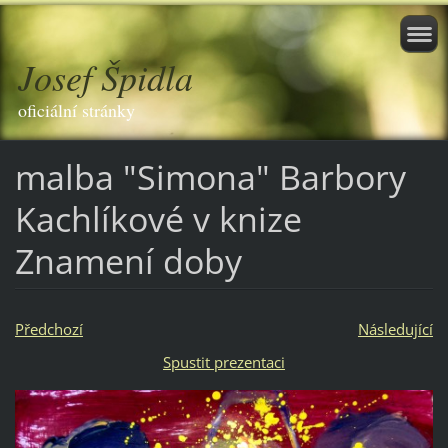
Josef Špidla
oficiální stránky
malba "Simona" Barbory
Kachlíkové v knize
Znamení doby
Předchozí
Následující
Spustit prezentaci