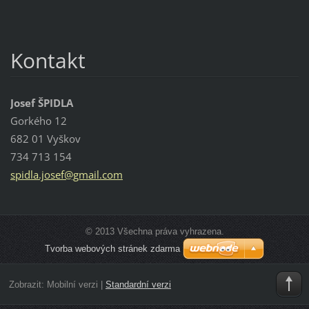
Kontakt
Josef ŠPIDLA
Gorkého 12
682 01 Vyškov
734 713 154
spidla.j
osef@gma
il.com
© 2013 Všechna práva vyhrazena.
Tvorba webových stránek zdarma
Zobrazit:
Mobilní verzi
|
Standardní verzi