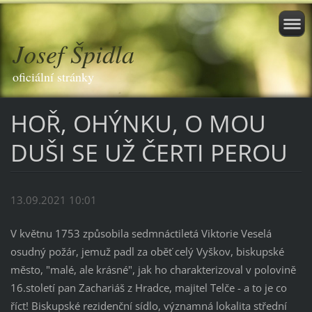
Josef Špidla
oficiální stránky
HOŘ, OHÝNKU, O MOU
DUŠI SE UŽ ČERTI PEROU
13.09.2021 10:01
V květnu 1753 způsobila sedmnáctiletá Viktorie Veselá
osudný požár, jemuž padl za oběť celý Vyškov, biskupské
město, "malé, ale krásné", jak ho charakterizoval v polovině
16.století pan Zachariáš z Hradce, majitel Telče - a to je co
říct! Biskupské rezidenční sídlo, významná lokalita střední