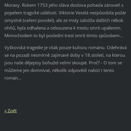
Moravy. Rokem 1753 jeho sláva doslova pohasla zároveň s
popelem tragické události. Viktorie Veselá nezpůsobila požár
úmyslně (vaření povidel), ale ze msty založila dalších někok
ohňů, byla odhalena a odsouzena k trestu smrti upálením.
Mimochodem to byl poslední trest smrti tímto způsobem...
Vyškovská tragedie je však pouze kulisou románu. Odehrává
se na pozadí nesmírně zajímavé doby v 18.století, na kterou
jsou naše dějepisy bohužel velmi skoupé. Proč? - O tom se
můžeme jen domnívat, několik odpovědí nabízí i tento
román...
« Zpět