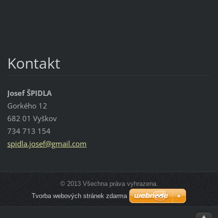
Kontakt
Josef ŠPIDLA
Gorkého 12
682 01 Vyškov
734 713 154
spidla.j
osef@gma
il.com
© 2013 Všechna práva vyhrazena.
Tvorba webových stránek zdarma