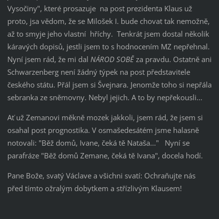
Vysočiny", které prosazuje na post prezidenta Klaus už
proto, jsa vědom, že se Milošek I. bude chovat tak nemožně,
až to smyje jeho vlastní hříchy. Tenkrát jsem dostal několik
káravých dopisů, jestli jsem to s hodnocením MZ nepřehnal.
Nyní jsem rád, že mi dal
NÁROD SOBĚ
za pravdu. Ostatně ani
Schwarzenberg není žádný týpek na post představitele
českého státu. Přál jsem si Švejnara. Jenomže toho si nepřála
sebranka ze sněmovny. Nebyl jejich. A to by nepřekousli...
Ať už Zemanovi měkně mozek jakkoli, jsem rád, že jsem si
osahal post prognostika. V osmašedesátém jsme halasně
notovali: "Běž domů, Ivane, čeká tě Nataša..." Nyní se
parafráze "Běž domů Zemane, čeká tě Ivana", docela hodí.
Pane Bože, svatý Václave a všichni svatí: Ochraňujte nás
před tímto ožralým dobytkem a střízlivým Klausem!