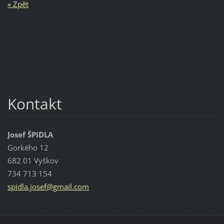
« Zpět
Kontakt
Josef ŠPIDLA
Gorkého 12
682 01 Vyškov
734 713 154
spidla.j
osef@gma
il.com