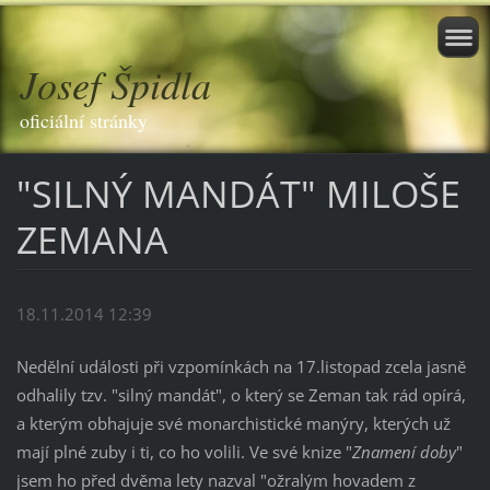
Josef Špidla
oficiální stránky
"SILNÝ MANDÁT" MILOŠE
ZEMANA
18.11.2014 12:39
Nedělní události při vzpomínkách na 17.listopad zcela jasně
odhalily tzv. "silný mandát", o který se Zeman tak rád opírá,
a kterým obhajuje své monarchistické manýry, kterých už
mají plné zuby i ti, co ho volili. Ve své knize "
Znamení doby
"
jsem ho před dvěma lety nazval "ožralým hovadem z